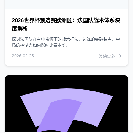
2026世界杯预选赛欧洲区：法国队战术体系深
度解析
探讨法国队在主帅带领下的战术打法，边锋的突破特点、中
场的控制力如何影响比赛走势。
2026-02-25
阅读更多