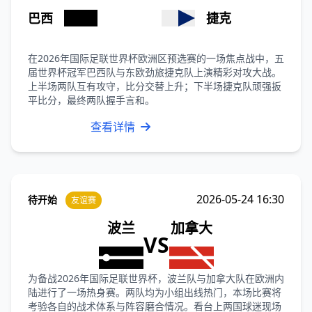
巴西
捷克
在2026年国际足联世界杯欧洲区预选赛的一场焦点战中，五
届世界杯冠军巴西队与东欧劲旅捷克队上演精彩对攻大战。
上半场两队互有攻守，比分交替上升；下半场捷克队顽强扳
平比分，最终两队握手言和。
查看详情
2026-05-24 16:30
待开始
友谊赛
波兰
加拿大
VS
为备战2026年国际足联世界杯，波兰队与加拿大队在欧洲内
陆进行了一场热身赛。两队均为小组出线热门，本场比赛将
考验各自的战术体系与阵容磨合情况。看台上两国球迷现场