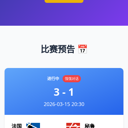
比赛预告 📅
进行中
强强对话
3 - 1
2026-03-15 20:30
法国
秘鲁