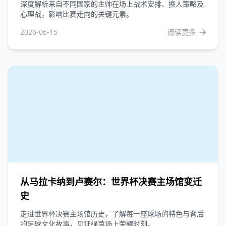
深度解析来自不同国家的主帅在场上战术安排、换人策略及
心理战，影响比赛走向的关键元素。
2026-06-15
阅读更多
从马拉卡纳到卢赛尔：世界杯决赛主场馆变迁
史
走进世界杯决赛主场馆历史，了解每一座球场的特色与背后
的足球文化故事，见证绿茵场上荣耀时刻。