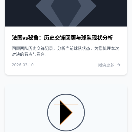
法国vs秘鲁：历史交锋回顾与球队现状分析
回顾两队历史交锋记录，分析当前球队状态，为您梳理本次
对决的看点与看台。
2026-03-10
阅读更多