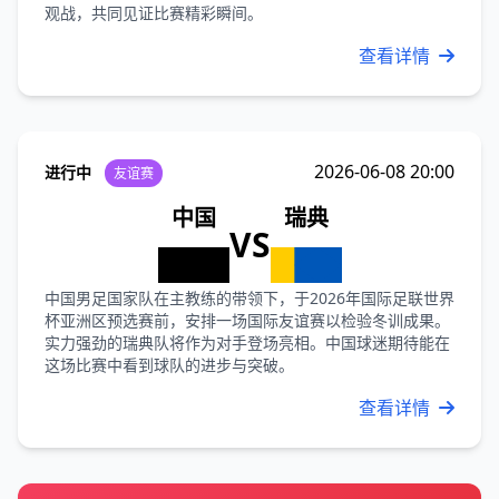
观战，共同见证比赛精彩瞬间。
查看详情
2026-06-08 20:00
进行中
友谊赛
中国
瑞典
VS
中国男足国家队在主教练的带领下，于2026年国际足联世界
杯亚洲区预选赛前，安排一场国际友谊赛以检验冬训成果。
实力强劲的瑞典队将作为对手登场亮相。中国球迷期待能在
这场比赛中看到球队的进步与突破。
查看详情