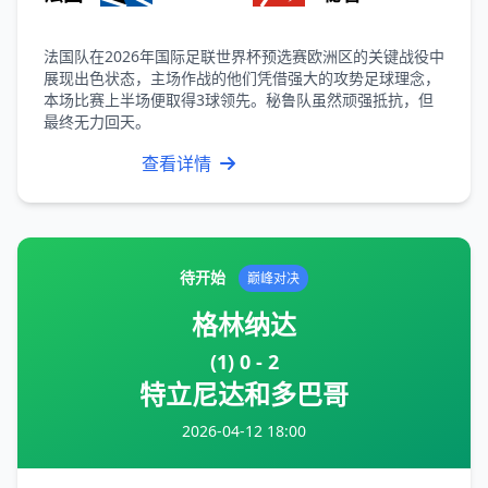
法国队在2026年国际足联世界杯预选赛欧洲区的关键战役中
展现出色状态，主场作战的他们凭借强大的攻势足球理念，
本场比赛上半场便取得3球领先。秘鲁队虽然顽强抵抗，但
最终无力回天。
查看详情
待开始
巅峰对决
格林纳达
(1) 0 - 2
特立尼达和多巴哥
2026-04-12 18:00